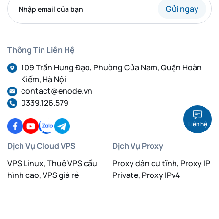
Gửi ngay
Thông Tin Liên Hệ
109 Trần Hưng Đạo, Phường Cửa Nam, Quận Hoàn
Kiếm, Hà Nội
contact@enode.vn
0339.126.579
Liên hệ
Dịch Vụ Cloud VPS
Dịch Vụ Proxy
VPS Linux, Thuê VPS cấu
Proxy dân cư tĩnh, Proxy IP
hình cao, VPS giá rẻ
Private, Proxy IPv4
VPS GPU Việt Nam, VPS
Proxy dân cư xoay IP, Proxy
Linux
IPv4, Proxy IPv6
VPS Việt Nam, Thuê VPS,
Proxy Việt Nam, Proxy