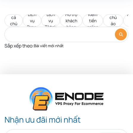
Tất
Máy
Dịch
Dịch
Hỗ trợ
Kiếm
Pr
cả
chủ
vụ
vụ
khách
tiền
d
chủ
ảo
Proxy
Tiktok
hàng
online
c
đề
VPS
Sắp xếp theo:
Nhận ưu đãi mới nhất