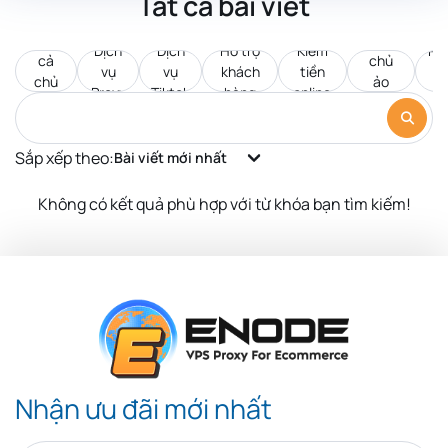
Tất cả bài viết
Tất
Máy
Dịch
Dịch
Hỗ trợ
Kiếm
Pr
cả
chủ
vụ
vụ
khách
tiền
d
chủ
ảo
Proxy
Tiktok
hàng
online
c
đề
VPS
Sắp xếp theo:
Bài viết mới nhất
Không có kết quả phù hợp với từ khóa bạn tìm kiếm!
Nhận ưu đãi mới nhất