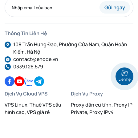
Gửi ngay
Thông Tin Liên Hệ
109 Trần Hưng Đạo, Phường Cửa Nam, Quận Hoàn
Kiếm, Hà Nội
contact@enode.vn
0339.126.579
Liên hệ
Dịch Vụ Cloud VPS
Dịch Vụ Proxy
VPS Linux, Thuê VPS cấu
Proxy dân cư tĩnh, Proxy IP
hình cao, VPS giá rẻ
Private, Proxy IPv4
VPS GPU Việt Nam, VPS
Proxy dân cư xoay IP, Proxy
Linux
IPv4, Proxy IPv6
VPS Việt Nam, Thuê VPS,
Proxy Việt Nam, Proxy