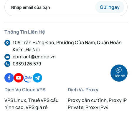
Gửi ngay
Thông Tin Liên Hệ
109 Trần Hưng Đạo, Phường Cửa Nam, Quận Hoàn
Kiếm, Hà Nội
contact@enode.vn
0339.126.579
Liên hệ
Dịch Vụ Cloud VPS
Dịch Vụ Proxy
VPS Linux, Thuê VPS cấu
Proxy dân cư tĩnh, Proxy IP
hình cao, VPS giá rẻ
Private, Proxy IPv4
VPS GPU Việt Nam, VPS
Proxy dân cư xoay IP, Proxy
Linux
IPv4, Proxy IPv6
VPS Việt Nam, Thuê VPS,
Proxy Việt Nam, Proxy