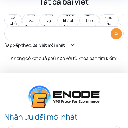
Tất cả bài viết
Tất
Máy
Dịch
Dịch
Hỗ trợ
Kiếm
Pr
cả
chủ
vụ
vụ
khách
tiền
d
chủ
ảo
Proxy
Tiktok
hàng
online
c
đề
VPS
Sắp xếp theo:
Bài viết mới nhất
Không có kết quả phù hợp với từ khóa bạn tìm kiếm!
Nhận ưu đãi mới nhất