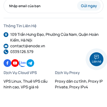
Gửi ngay
Thông Tin Liên Hệ
109 Trần Hưng Đạo, Phường Cửa Nam, Quận Hoàn
Kiếm, Hà Nội
contact@enode.vn
0339.126.579
Liên hệ
Dịch Vụ Cloud VPS
Dịch Vụ Proxy
VPS Linux, Thuê VPS cấu
Proxy dân cư tĩnh, Proxy IP
hình cao, VPS giá rẻ
Private, Proxy IPv4
VPS GPU Việt Nam, VPS
Proxy dân cư xoay IP, Proxy
Linux
IPv4, Proxy IPv6
VPS Việt Nam, Thuê VPS,
Proxy Việt Nam, Proxy