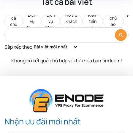
Tất cả bài viết
Tất
Máy
Dịch
Dịch
Hỗ trợ
Kiếm
Pr
cả
chủ
vụ
vụ
khách
tiền
d
chủ
ảo
Proxy
Tiktok
hàng
online
c
đề
VPS
Sắp xếp theo:
Bài viết mới nhất
Không có kết quả phù hợp với từ khóa bạn tìm kiếm!
Nhận ưu đãi mới nhất