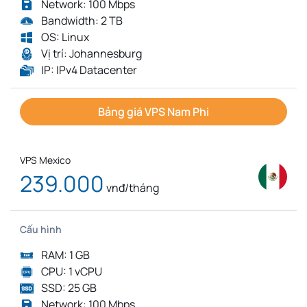
Network: 100 Mbps
Bandwidth: 2 TB
OS: Linux
Vị trí: Johannesburg
IP: IPv4 Datacenter
Bảng giá VPS Nam Phi
VPS Mexico
239.000
vnđ/tháng
Cấu hình
RAM: 1 GB
CPU: 1 vCPU
SSD: 25 GB
Network: 100 Mbps