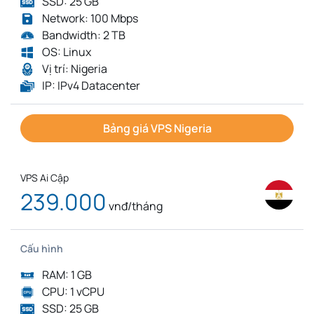
SSD: 25 GB
Network: 100 Mbps
Bandwidth: 2 TB
OS: Linux
Vị trí: Nigeria
IP: IPv4 Datacenter
Bảng giá VPS Nigeria
VPS Ai Cập
239.000
vnđ/tháng
Cấu hình
RAM: 1 GB
CPU: 1 vCPU
SSD: 25 GB