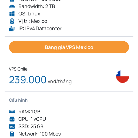
Bandwidth: 2 TB
OS: Linux
Vị trí: Mexico
IP: IPv4 Datacenter
Bảng giá VPS Mexico
VPS Chile
239.000
vnđ/tháng
Cấu hình
RAM: 1 GB
CPU: 1 vCPU
SSD: 25 GB
Network: 100 Mbps