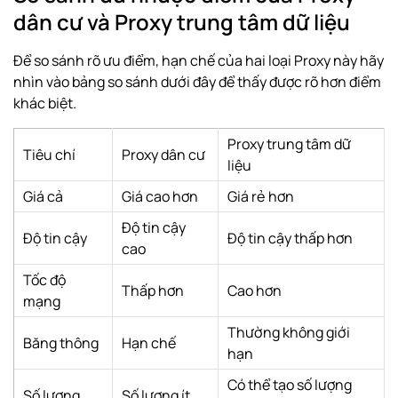
dân cư và Proxy trung tâm dữ liệu
Để so sánh rõ ưu điểm, hạn chế của hai loại Proxy này hãy
nhìn vào bảng so sánh dưới đây để thấy được rõ hơn điểm
khác biệt.
Proxy trung tâm dữ
Tiêu chí
Proxy dân cư
liệu
Giá cả
Giá cao hơn
Giá rẻ hơn
Độ tin cậy
Độ tin cậy
Độ tin cậy thấp hơn
cao
Tốc độ
Thấp hơn
Cao hơn
mạng
Thường không giới
Băng thông
Hạn chế
hạn
Có thể tạo số lượng
Số lượng
Số lượng ít