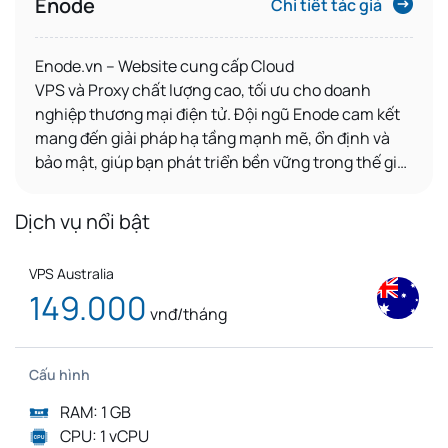
Enode
Chi tiết tác giả
Enode.vn – Website
cung cấp
Cloud
VPS
và
Proxy
chất lượng cao, tối ưu cho
doanh
nghiệp thương mại điện tử
. Đội ngũ Enode cam kết
mang đến giải pháp hạ tầng mạnh mẽ, ổn định và
bảo mật, giúp bạn phát triển bền vững trong thế giới
số.
Dịch vụ nổi bật
VPS Australia
149.000
vnđ/tháng
Cấu hình
RAM: 1 GB
CPU: 1 vCPU