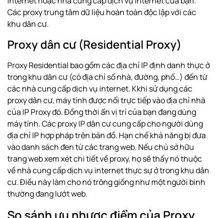
internet hoặc nhà cung cấp dịch vụ internet của bạn.
Các proxy trung tâm dữ liệu hoàn toàn độc lập với các
khu dân cư.
Proxy dân cư (Residential Proxy)
Proxy Residential bao gồm các địa chỉ IP định danh thực ở
trong khu dân cư (có địa chỉ số nhà, đường, phố…) đến từ
các nhà cung cấp dịch vụ internet. Kkhi sử dụng các
proxy dân cư, máy tính được nối trực tiếp vào địa chỉ nhà
của IP Proxy đó. Đồng thời ẩn vị trí của bạn đang dùng
máy tính. Các proxy IP dân cư cung cấp cho người dùng
địa chỉ IP hợp pháp trên bản đồ. Hạn chế khả năng bị đưa
vào danh sách đen từ các trang web. Nếu chủ sở hữu
trang web xem xét chi tiết về proxy, họ sẽ thấy nó thuộc
về nhà cung cấp dịch vụ internet thực sự ở trong khu dân
cư. Điều này làm cho nó trông giống như một người bình
thường đang lướt web.
So sánh ưu nhược điểm của Proxy