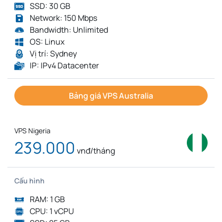
SSD: 30 GB
Network: 150 Mbps
Bandwidth: Unlimited
OS: Linux
Vị trí: Sydney
IP: IPv4 Datacenter
Bảng giá VPS Australia
VPS Nigeria
239.000
vnđ/tháng
Cấu hình
RAM: 1 GB
CPU: 1 vCPU