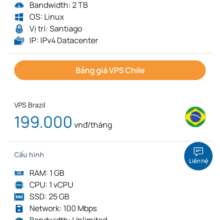
Bandwidth: 2 TB
OS: Linux
Vị trí: Santiago
IP: IPv4 Datacenter
Bảng giá VPS Chile
VPS Brazil
199.000
vnđ/tháng
Cấu hình
Liên hệ
RAM: 1 GB
CPU: 1 vCPU
SSD: 25 GB
Network: 100 Mbps
Bandwidth: Unlimited