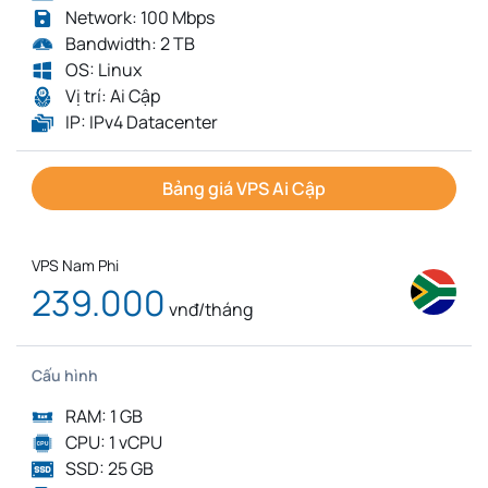
Network: 100 Mbps
Bandwidth: 2 TB
OS: Linux
Vị trí: Ai Cập
IP: IPv4 Datacenter
Bảng giá VPS Ai Cập
VPS Nam Phi
239.000
vnđ/tháng
Cấu hình
RAM: 1 GB
CPU: 1 vCPU
SSD: 25 GB