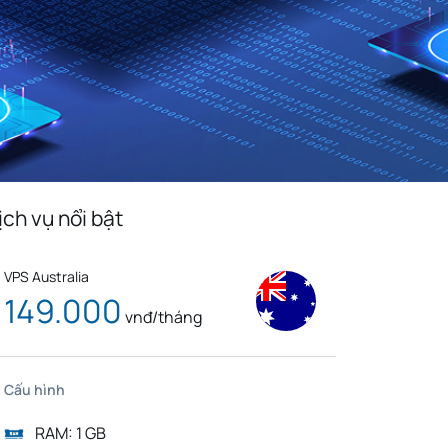
Monaco
Venezuela
n
Bolivia
Kenya
Serbia
Slovenia
Liberia
Mexico
Cuba
Bulgaria
Slovakia
Cyprus
edonia
Jordan
Cambodia
ịch vụ nổi bật
Bosnia And
a
Luxembourg
Herzegovina
VPS Australia
Tunisia
Tanzania
149.000
vnđ/tháng
g
Taiwan
Korea
Nigeria
Việt Nam
Cấu hình
RAM: 1 GB