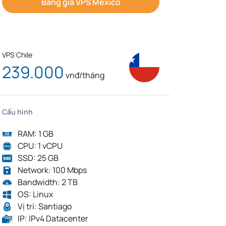
Bảng giá VPS Mexico
VPS Chile
239.000
vnđ/tháng
Cấu hình
RAM: 1 GB
CPU: 1 vCPU
SSD: 25 GB
Network: 100 Mbps
Bandwidth: 2 TB
OS: Linux
Vị trí: Santiago
IP: IPv4 Datacenter