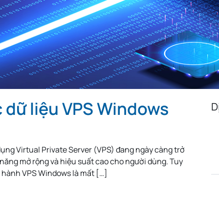
Algeria
Egypt
Iceland
Austria
Turkmenistan
Uzbekista
Mongolia
Malaysia
Paraguay
Albania
Jamaica
Israel
Sri Lanka
Madagascar
Nepal
Costa Rica
Kyrgyzstan
Croatia
 dữ liệu VPS Windows
Saudi Arabia
Bahamas
North Mac
D
Montenegro
Malta
Guatemal
Ethiopia
Ivory Coast
Cameroon
dụng Virtual Private Server (VPS) đang ngày càng trở
South Sudan
Denmark
Hong Kon
ả năng mở rộng và hiệu suất cao cho người dùng. Tuy
ận hành VPS Windows là mất […]
Iran
Pakistan
Tajikistan