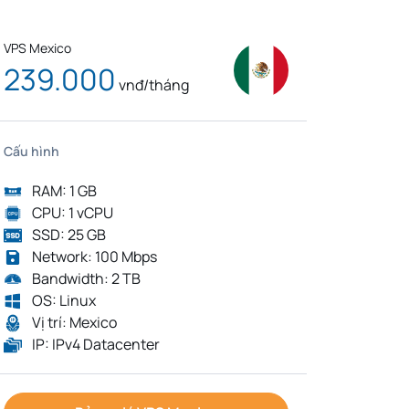
VPS Mexico
239.000
vnđ/tháng
Cấu hình
RAM: 1 GB
CPU: 1 vCPU
SSD: 25 GB
Network: 100 Mbps
Bandwidth: 2 TB
OS: Linux
Vị trí: Mexico
IP: IPv4 Datacenter