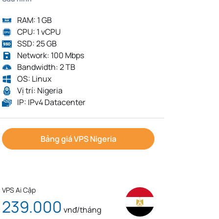
RAM: 1 GB
CPU: 1 vCPU
SSD: 25 GB
Network: 100 Mbps
Bandwidth: 2 TB
OS: Linux
Vị trí: Nigeria
IP: IPv4 Datacenter
Bảng giá VPS Nigeria
VPS Ai Cập
239.000
vnđ/tháng