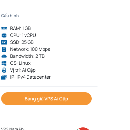
Cấu hình
RAM: 1 GB
CPU: 1 vCPU
SSD: 25 GB
Network: 100 Mbps
Bandwidth: 2 TB
OS: Linux
Vị trí: Ai Cập
IP: IPv4 Datacenter
Bảng giá VPS Ai Cập
VPS Nam Phi