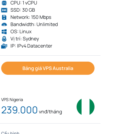
CPU: 1 vCPU
SSD: 30 GB
Network: 150 Mbps
Bandwidth: Unlimited
OS: Linux
Vị trí: Sydney
IP: IPv4 Datacenter
Bảng giá VPS Australia
VPS Nigeria
239.000
vnđ/tháng
Cấu hình