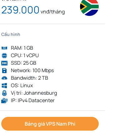
239.000
vnđ/tháng
Cấu hình
RAM: 1 GB
CPU: 1 vCPU
SSD: 25 GB
Network: 100 Mbps
Bandwidth: 2 TB
OS: Linux
Vị trí: Johannesburg
IP: IPv4 Datacenter
Bảng giá VPS Nam Phi