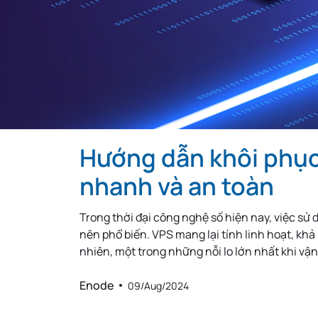
Thailand
Hungary
Lebanon
Zambia
Uruguay
South Africa
Hướng dẫn khôi phục
New Zealand
Andorra
nhanh và an toàn
Morocco
Trong thời đại công nghệ số hiện nay, việc sử 
Libya
nên phổ biến. VPS mang lại tính linh hoạt, kh
nhiên, một trong những nỗi lo lớn nhất khi v
Iraq
Enode
09/Aug/2024