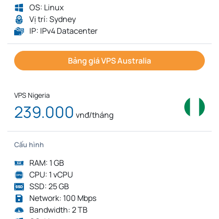
OS: Linux
Vị trí: Sydney
IP: IPv4 Datacenter
Bảng giá VPS Australia
VPS Nigeria
239.000
vnđ/tháng
Cấu hình
RAM: 1 GB
CPU: 1 vCPU
SSD: 25 GB
Network: 100 Mbps
Bandwidth: 2 TB