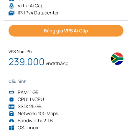
Vị trí: Ai Cập
IP: IPv4 Datacenter
Bảng giá VPS Ai Cập
VPS Nam Phi
239.000
vnđ/tháng
Cấu hình
RAM: 1 GB
CPU: 1 vCPU
SSD: 25 GB
Network: 100 Mbps
Bandwidth: 2 TB
OS: Linux