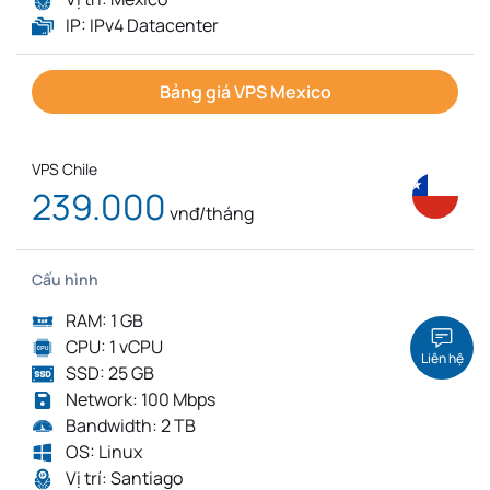
IP: IPv4 Datacenter
Bảng giá VPS Mexico
VPS Chile
239.000
vnđ/tháng
Cấu hình
RAM: 1 GB
CPU: 1 vCPU
Liên hệ
SSD: 25 GB
Network: 100 Mbps
Bandwidth: 2 TB
OS: Linux
Vị trí: Santiago