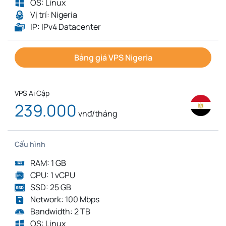
OS: Linux
Vị trí: Nigeria
IP: IPv4 Datacenter
Bảng giá VPS Nigeria
VPS Ai Cập
239.000
vnđ/tháng
Cấu hình
RAM: 1 GB
CPU: 1 vCPU
SSD: 25 GB
Network: 100 Mbps
Bandwidth: 2 TB
OS: Linux