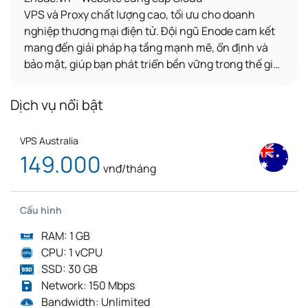
VPS
và
Proxy
chất lượng cao, tối ưu cho
doanh
nghiệp thương mại điện tử
. Đội ngũ Enode cam kết
mang đến giải pháp hạ tầng mạnh mẽ, ổn định và
bảo mật, giúp bạn phát triển bền vững trong thế giới
số.
Dịch vụ nổi bật
VPS Australia
149.000
vnđ/tháng
Cấu hình
RAM: 1 GB
CPU: 1 vCPU
SSD: 30 GB
Network: 150 Mbps
Bandwidth: Unlimited