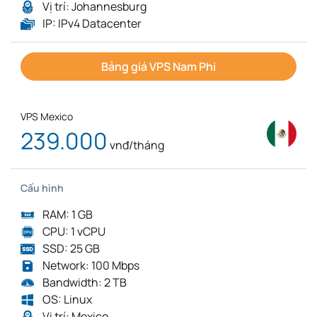
Vị trí: Johannesburg
IP: IPv4 Datacenter
Bảng giá VPS Nam Phi
VPS Mexico
239.000
vnđ/tháng
Cấu hình
RAM: 1 GB
CPU: 1 vCPU
SSD: 25 GB
Network: 100 Mbps
Bandwidth: 2 TB
OS: Linux
Vị trí: Mexico