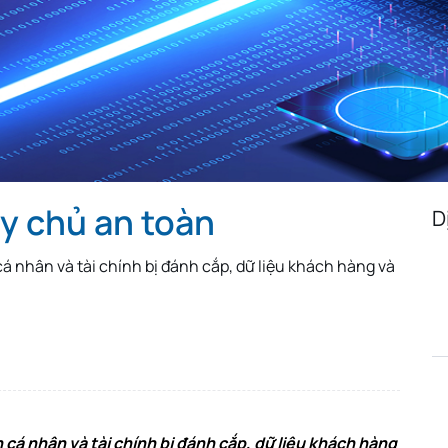
Algeria
Egypt
Iceland
Austria
Turkmenistan
Uzbekista
Mongolia
Malaysia
Paraguay
Albania
Jamaica
Israel
Sri Lanka
Madagascar
Nepal
Costa Rica
Kyrgyzstan
Croatia
y chủ an toàn
Saudi Arabia
Bahamas
North Mac
D
Montenegro
Malta
Guatemal
á nhân và tài chính bị đánh cắp, dữ liệu khách hàng và
Ethiopia
Ivory Coast
Cameroon
South Sudan
Denmark
Hong Kon
Iran
Pakistan
Tajikistan
cá nhân và tài chính bị đánh cắp, dữ liệu khách hàng