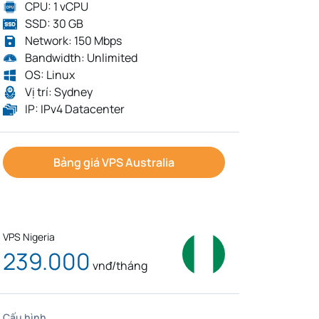
CPU: 1 vCPU
SSD: 30 GB
Network: 150 Mbps
Bandwidth: Unlimited
OS: Linux
Vị trí: Sydney
IP: IPv4 Datacenter
Bảng giá VPS Australia
VPS Nigeria
239.000
vnđ/tháng
Cấu hình