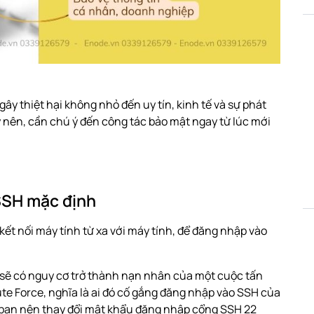
y thiệt hại không nhỏ đến uy tín, kinh tế và sự phát
y nên, cần chú ý đến công tác bảo mật ngay từ lúc mới
SSH mặc định
ết nối máy tính từ xa với máy tính, để đăng nhập vào
ẽ có nguy cơ trở thành nạn nhân của một cuộc tấn
ute Force, nghĩa là ai đó cố gắng đăng nhập vào SSH của
ế bạn nên thay đổi mật khẩu đăng nhập cổng SSH 22