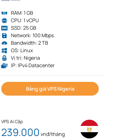
RAM: 1 GB
CPU: 1 vCPU
SSD: 25 GB
Network: 100 Mbps
Bandwidth: 2 TB
OS: Linux
Vị trí: Nigeria
IP: IPv4 Datacenter
Bảng giá VPS Nigeria
VPS Ai Cập
239.000
vnđ/tháng