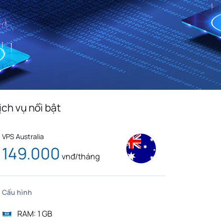
Monaco
Venezuela
n
Bolivia
Kenya
Serbia
Slovenia
Liberia
Mexico
Cuba
Bulgaria
Slovakia
Cyprus
edonia
Jordan
Cambodia
ịch vụ nổi bật
Bosnia And
a
Luxembourg
Herzegovina
VPS Australia
Tunisia
Tanzania
149.000
vnđ/tháng
g
Taiwan
Korea
Nigeria
Việt Nam
Cấu hình
RAM: 1 GB