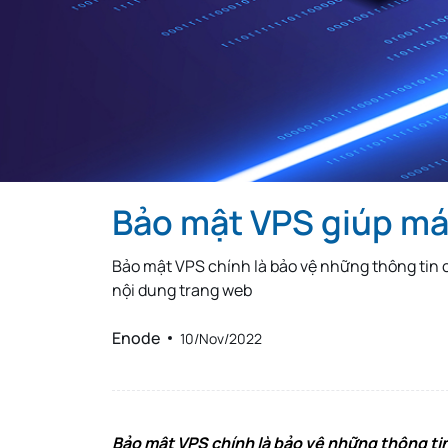
Thailand
Hungary
Lebanon
Zambia
Uruguay
South Africa
Bảo mật VPS giúp má
New Zealand
Andorra
Bảo mật VPS chính là bảo vệ những thông tin c
Morocco
nội dung trang web
Libya
Enode
10/Nov/2022
Iraq
Bảo mật VPS chính là bảo vệ những thông tin 