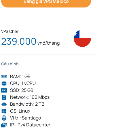
Bảng giá VPS Mexico
VPS Chile
239.000
vnđ/tháng
Cấu hình
RAM: 1 GB
CPU: 1 vCPU
SSD: 25 GB
Network: 100 Mbps
Bandwidth: 2 TB
OS: Linux
Vị trí: Santiago
IP: IPv4 Datacenter