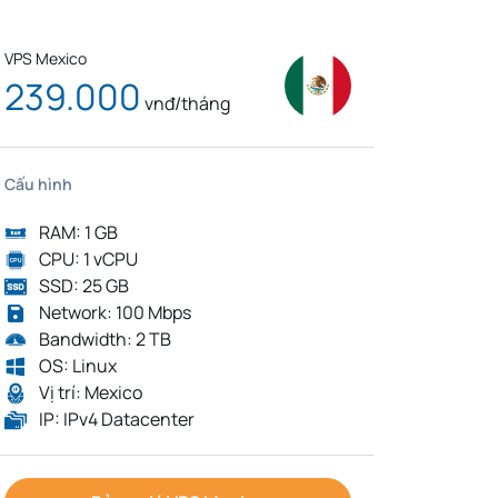
VPS Mexico
239.000
vnđ/tháng
Cấu hình
RAM: 1 GB
CPU: 1 vCPU
SSD: 25 GB
Network: 100 Mbps
Bandwidth: 2 TB
OS: Linux
Vị trí: Mexico
IP: IPv4 Datacenter