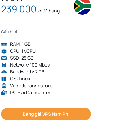
239.000
vnđ/tháng
Cấu hình
RAM: 1 GB
CPU: 1 vCPU
SSD: 25 GB
Network: 100 Mbps
Bandwidth: 2 TB
OS: Linux
Vị trí: Johannesburg
IP: IPv4 Datacenter
Bảng giá VPS Nam Phi