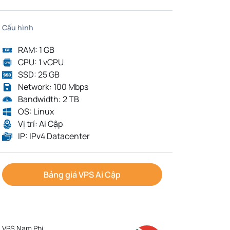
Cấu hình
RAM: 1 GB
CPU: 1 vCPU
SSD: 25 GB
Network: 100 Mbps
Bandwidth: 2 TB
OS: Linux
Vị trí: Ai Cập
IP: IPv4 Datacenter
Bảng giá VPS Ai Cập
VPS Nam Phi