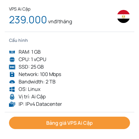
VPS Ai Cập
239.000
vnđ/tháng
Cấu hình
RAM: 1 GB
CPU: 1 vCPU
SSD: 25 GB
Network: 100 Mbps
Bandwidth: 2 TB
OS: Linux
Vị trí: Ai Cập
IP: IPv4 Datacenter
Bảng giá VPS Ai Cập