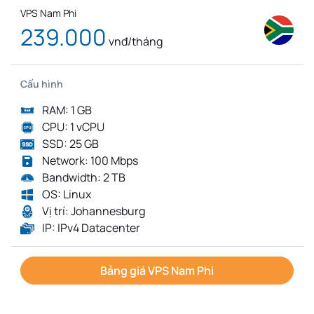
VPS Nam Phi
239.000
vnđ/tháng
Cấu hình
RAM: 1 GB
CPU: 1 vCPU
SSD: 25 GB
Network: 100 Mbps
Bandwidth: 2 TB
OS: Linux
Vị trí: Johannesburg
IP: IPv4 Datacenter
Bảng giá VPS Nam Phi