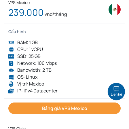
VPS Mexico
239.000
vnđ/tháng
Cấu hình
RAM: 1 GB
CPU: 1 vCPU
SSD: 25 GB
Network: 100 Mbps
Bandwidth: 2 TB
OS: Linux
Vị trí: Mexico
IP: IPv4 Datacenter
Liên hệ
Bảng giá VPS Mexico
VPS Chile