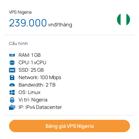
VPS Nigeria
239.000
vnđ/tháng
Cấu hình
RAM: 1 GB
CPU: 1 vCPU
SSD: 25 GB
Network: 100 Mbps
Bandwidth: 2 TB
OS: Linux
Vị trí: Nigeria
IP: IPv4 Datacenter
Bảng giá VPS Nigeria