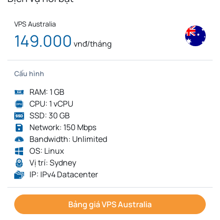
VPS Australia
149.000
vnđ/tháng
Cấu hình
RAM: 1 GB
CPU: 1 vCPU
SSD: 30 GB
Network: 150 Mbps
Bandwidth: Unlimited
OS: Linux
Vị trí: Sydney
IP: IPv4 Datacenter
Bảng giá VPS Australia