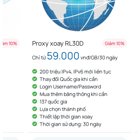
Proxy xoay RL30D
Proxy x
Giảm 10%
59.000
8
Chỉ từ
vnđ/GB/30 ngày
Chỉ từ
200 triệu IPv4, IPv6 mới liên tục
200 tri
Thay đổi Quốc gia khi cần
Thay đ
Login Username/Password
Login
Mua thêm băng thông khi cần
Mua th
137 quốc gia
137 qu
Lựa chọn thành phố
Lựa ch
Thiết lập thời gian xoay
Thiết l
Thời gian sử dụng: 30 ngày
Thời g