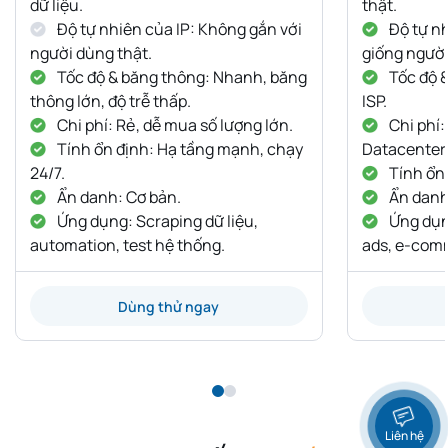
dữ liệu.
thật.
Độ tự nhiên của IP: Không gắn với
Độ tự nh
người dùng thật.
giống người
Tốc độ & băng thông: Nhanh, băng
Tốc độ 
thông lớn, độ trễ thấp.
ISP.
Chi phí: Rẻ, dễ mua số lượng lớn.
Chi phí:
Tính ổn định: Hạ tầng mạnh, chạy
Datacenter
24/7.
Tính ổn 
Ẩn danh: Cơ bản.
Ẩn danh:
Ứng dụng: Scraping dữ liệu,
Ứng dụng
automation, test hệ thống.
ads, e-com
Dùng thử ngay
Liên hệ