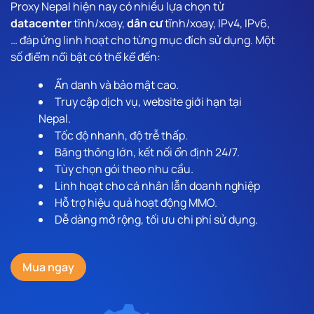
Proxy Nepal hiện nay có nhiều lựa chọn từ
datacenter
tĩnh/xoay,
dân cư
tĩnh/xoay, IPv4, IPv6,
… đáp ứng linh hoạt cho từng mục đích sử dụng. Một
số điểm nổi bật có thể kể đến:
Ẩn danh và bảo mật cao.
Truy cập dịch vụ, website giới hạn tại
Nepal.
Tốc độ nhanh, độ trễ thấp.
Băng thông lớn, kết nối ổn định 24/7.
Tùy chọn gói theo nhu cầu.
Linh hoạt cho cá nhân lẫn doanh nghiệp
Hỗ trợ hiệu quả hoạt động MMO.
Dễ dàng mở rộng, tối ưu chi phí sử dụng.
Mua ngay