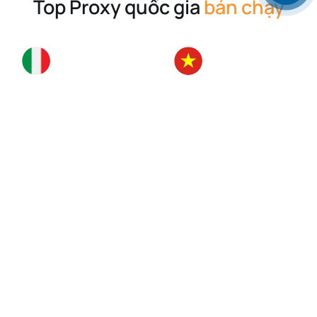
Top Proxy quốc gia
bán chạy
Italy
Việt Nam
Singapore
Mỹ (USA)
Đức
Anh (UK)
Hong Kong
France