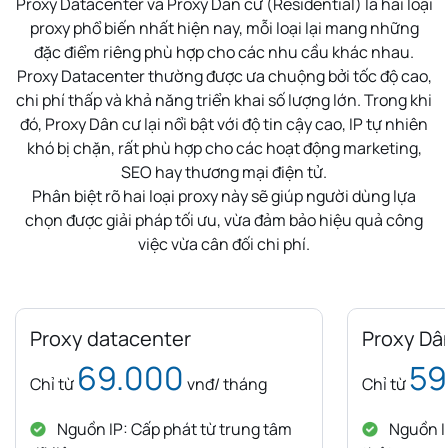
Proxy Datacenter và Proxy Dân cư (Residential) là hai loại
proxy phổ biến nhất hiện nay, mỗi loại lại mang những
đặc điểm riêng phù hợp cho các nhu cầu khác nhau.
Proxy Datacenter thường được ưa chuộng bởi tốc độ cao,
chi phí thấp và khả năng triển khai số lượng lớn. Trong khi
đó, Proxy Dân cư lại nổi bật với độ tin cậy cao, IP tự nhiên
khó bị chặn, rất phù hợp cho các hoạt động marketing,
SEO hay thương mại điện tử.
Phân biệt rõ hai loại proxy này sẽ giúp người dùng lựa
chọn được giải pháp tối ưu, vừa đảm bảo hiệu quả công
việc vừa cân đối chi phí.
Proxy datacenter
Proxy Dâ
69.000
59
Chỉ từ
vnđ/ tháng
Chỉ từ
Nguồn IP: Cấp phát từ trung tâm
Nguồn IP