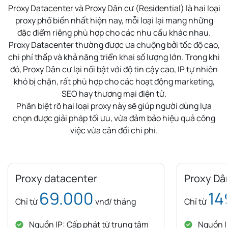
Proxy Datacenter và Proxy Dân cư (Residential) là hai loại
proxy phổ biến nhất hiện nay, mỗi loại lại mang những
đặc điểm riêng phù hợp cho các nhu cầu khác nhau.
Proxy Datacenter thường được ưa chuộng bởi tốc độ cao,
chi phí thấp và khả năng triển khai số lượng lớn. Trong khi
đó, Proxy Dân cư lại nổi bật với độ tin cậy cao, IP tự nhiên
khó bị chặn, rất phù hợp cho các hoạt động marketing,
SEO hay thương mại điện tử.
Phân biệt rõ hai loại proxy này sẽ giúp người dùng lựa
chọn được giải pháp tối ưu, vừa đảm bảo hiệu quả công
việc vừa cân đối chi phí.
Proxy datacenter
Proxy Dâ
69.000
14
Chỉ từ
vnđ/ tháng
Chỉ từ
Nguồn IP: Cấp phát từ trung tâm
Nguồn IP