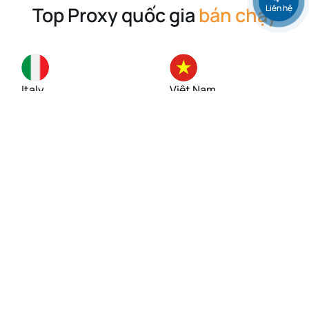
Liên hệ
Top Proxy quốc gia
bán chạy
Italy
Việt Nam
Singapore
Mỹ (USA)
Đức
Anh (UK)