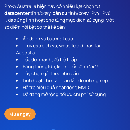
Proxy Australia hiện nay có nhiều lựa chọn từ
datacenter
tĩnh/xoay,
dân cư
tĩnh/xoay, IPv4, IPv6,
… đáp ứng linh hoạt cho từng mục đích sử dụng. Một
số điểm nổi bật có thể kể đến:
Ẩn danh và bảo mật cao.
Truy cập dịch vụ, website giới hạn tại
Australia.
Tốc độ nhanh, độ trễ thấp.
Băng thông lớn, kết nối ổn định 24/7.
Tùy chọn gói theo nhu cầu.
Linh hoạt cho cá nhân lẫn doanh nghiệp
Hỗ trợ hiệu quả hoạt động MMO.
Dễ dàng mở rộng, tối ưu chi phí sử dụng.
Mua ngay