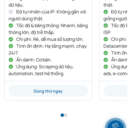
dữ liệu.
thật.
Độ tự nhiên của IP: Không gắn với
Độ tự nh
người dùng thật.
giống người
Tốc độ & băng thông: Nhanh, băng
Tốc độ 
thông lớn, độ trễ thấp.
ISP.
Chi phí: Rẻ, dễ mua số lượng lớn.
Chi phí:
Tính ổn định: Hạ tầng mạnh, chạy
Datacenter
24/7.
Tính ổn 
Ẩn danh: Cơ bản.
Ẩn danh:
Ứng dụng: Scraping dữ liệu,
Ứng dụng
automation, test hệ thống.
ads, e-com
Dùng thử ngay