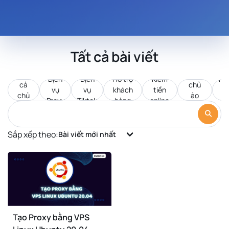
Tất cả bài viết
Tất
Máy
Dịch
Dịch
Hỗ trợ
Kiếm
Pr
cả
chủ
vụ
vụ
khách
tiền
d
chủ
ảo
Proxy
Tiktok
hàng
online
c
đề
VPS
Sắp xếp theo:
Bài viết mới nhất
Tạo Proxy bằng VPS