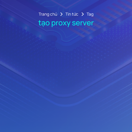
Trang chủ
Tin tức
Tag
tạo proxy server