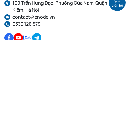
109 Trần Hưng Đạo, Phường Cửa Nam, Quận Hoàn
Liên hệ
Kiếm, Hà Nội
contact@enode.vn
0339.126.579
Dịch Vụ Cloud VPS
Dịch Vụ Proxy
VPS Linux, Thuê VPS cấu
Proxy dân cư tĩnh, Proxy IP
hình cao, VPS giá rẻ
Private, Proxy IPv4
VPS GPU Việt Nam, VPS
Proxy dân cư xoay IP, Proxy
Linux
IPv4, Proxy IPv6
VPS Việt Nam, Thuê VPS,
Proxy Việt Nam, Proxy
VPS Linux
xoay, Proxy tĩnh, Proxy
IPv4, IPv6
Proxy dân cư Việt Nam
Xoay IP, Proxy IPv4, Proxy
IPv6
Proxy Datacenter Xoay,