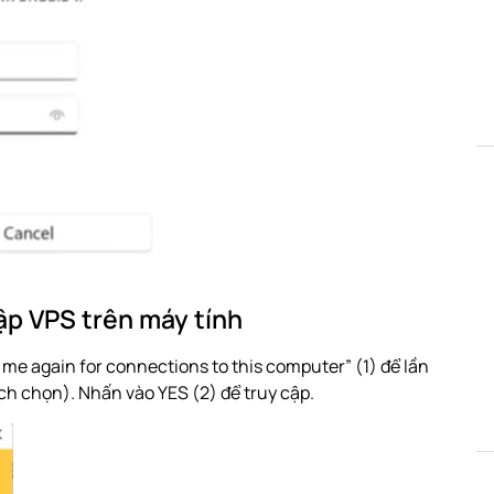
ập VPS trên máy tính
k me again for connections to this computer” (1) để lần
ích chọn). Nhấn vào YES (2) để truy cập.