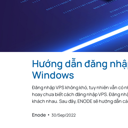
Thailand
Hungary
Lebanon
Zambia
Uruguay
South Africa
Hướng dẫn đăng nhập
New Zealand
Andorra
Windows
Morocco
Đăng nhập VPS không khó, tuy nhiên vẫn có n
Libya
hoay chưa biết cách đăng nhập VPS. Đăng nhập
khách nhau. Sau đây, ENODE sẽ hướng dẫn cá
Iraq
Enode
30/Sep/2022