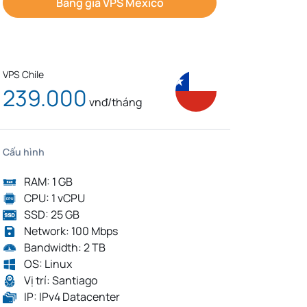
Bảng giá VPS Mexico
VPS Chile
239.000
vnđ/tháng
Cấu hình
RAM: 1 GB
CPU: 1 vCPU
SSD: 25 GB
Network: 100 Mbps
Bandwidth: 2 TB
OS: Linux
Vị trí: Santiago
IP: IPv4 Datacenter