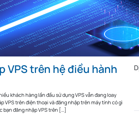
Algeria
Egypt
Iceland
Austria
Turkmenistan
Uzbekista
Mongolia
Malaysia
Paraguay
Albania
Jamaica
Israel
Sri Lanka
Madagascar
Nepal
Costa Rica
Kyrgyzstan
Croatia
 VPS trên hệ điều hành
Saudi Arabia
Bahamas
North Mac
D
Montenegro
Malta
Guatemal
Ethiopia
Ivory Coast
Cameroon
hiều khách hàng lần đầu sử dụng VPS vẫn đang loay
South Sudan
Denmark
Hong Kon
 VPS trên điện thoại và đăng nhập trên máy tính có gì
c bạn đăng nhập VPS trên […]
Iran
Pakistan
Tajikistan