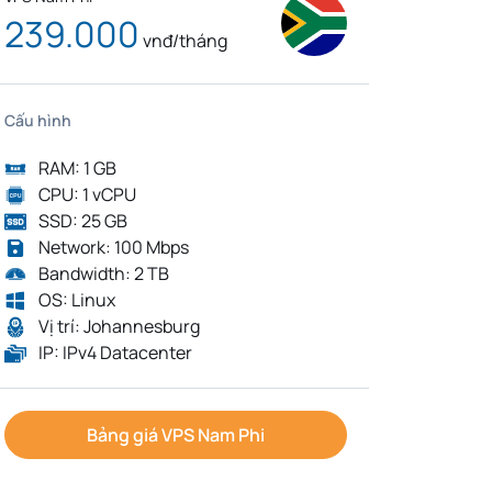
239.000
vnđ/tháng
Cấu hình
RAM: 1 GB
CPU: 1 vCPU
SSD: 25 GB
Network: 100 Mbps
Bandwidth: 2 TB
OS: Linux
Vị trí: Johannesburg
IP: IPv4 Datacenter
Bảng giá VPS Nam Phi