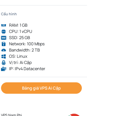
Cấu hình
RAM: 1 GB
CPU: 1 vCPU
SSD: 25 GB
Network: 100 Mbps
Bandwidth: 2 TB
OS: Linux
Vị trí: Ai Cập
IP: IPv4 Datacenter
Bảng giá VPS Ai Cập
VPS Nam Phi