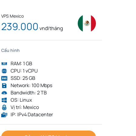
VPS Mexico
239.000
vnđ/tháng
Cấu hình
RAM: 1 GB
CPU: 1 vCPU
SSD: 25 GB
Network: 100 Mbps
Bandwidth: 2 TB
OS: Linux
Vị trí: Mexico
IP: IPv4 Datacenter