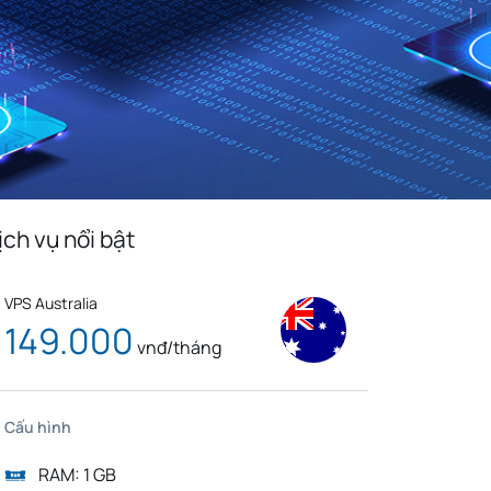
Monaco
Venezuela
n
Bolivia
Kenya
Serbia
Slovenia
Liberia
Mexico
Cuba
Bulgaria
Slovakia
Cyprus
edonia
Jordan
Cambodia
ịch vụ nổi bật
Bosnia And
a
Luxembourg
Herzegovina
VPS Australia
Tunisia
Tanzania
149.000
vnđ/tháng
g
Taiwan
Korea
Nigeria
Việt Nam
Cấu hình
RAM: 1 GB