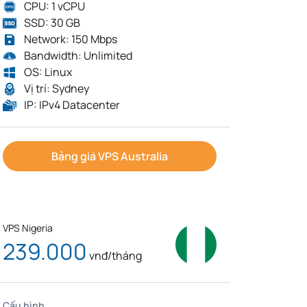
CPU: 1 vCPU
SSD: 30 GB
Network: 150 Mbps
Bandwidth: Unlimited
OS: Linux
Vị trí: Sydney
IP: IPv4 Datacenter
Bảng giá VPS Australia
VPS Nigeria
239.000
vnđ/tháng
Cấu hình