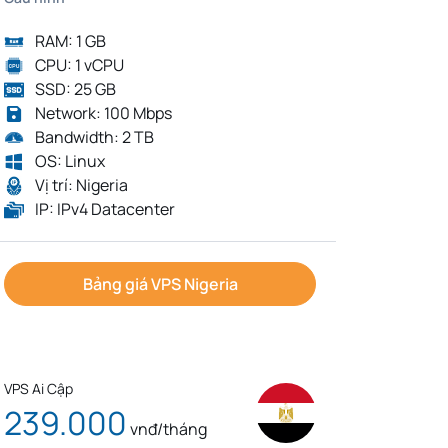
RAM: 1 GB
CPU: 1 vCPU
SSD: 25 GB
Network: 100 Mbps
Bandwidth: 2 TB
OS: Linux
Vị trí: Nigeria
IP: IPv4 Datacenter
Bảng giá VPS Nigeria
VPS Ai Cập
239.000
vnđ/tháng